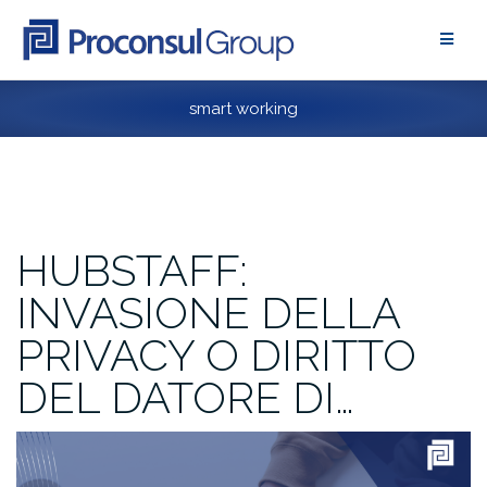
Vai
al
corpo
del
smart working
testo
HUBSTAFF:
INVASIONE DELLA
PRIVACY O DIRITTO
DEL DATORE DI…