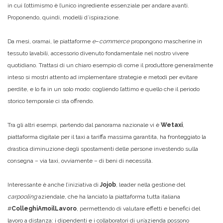
in cui l’ottimismo è l’unico ingrediente essenziale per andare avanti.
Proponendo, quindi, modelli d’ispirazione.
Da mesi, oramai, le piattaforme
e
–
commerce
propongono mascherine in
tessuto lavabili, accessorio divenuto fondamentale nel nostro vivere
quotidiano. Trattasi di un chiaro esempio di come il produttore generalmente
inteso si mostri attento ad implementare strategie e metodi per evitare
perdite, e lo fa in un solo modo: cogliendo l’attimo e quello che il periodo
storico temporale ci sta offrendo.
Tra gli altri esempi, partendo dal panorama nazionale vi è
Wetaxi
,
piattaforma digitale per il taxi a tariffa massima garantita, ha fronteggiato la
drastica diminuzione degli spostamenti delle persone investendo sulla
consegna – via taxi, ovviamente – di beni di necessità.
Interessante è anche l’iniziativa di
Jojob
, leader nella gestione del
carpooling
aziendale, che ha lanciato la piattaforma tutta italiana
#
ColleghiAmoilLavoro
, permettendo di valutare effetti e benefici del
lavoro a distanza: i dipendenti e i collaboratori di un’azienda possono