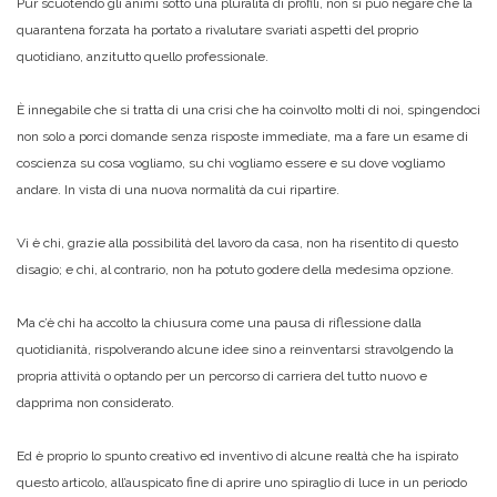
Pur scuotendo gli animi sotto una pluralità di profili, non si può negare che la
quarantena forzata ha portato a rivalutare svariati aspetti del proprio
quotidiano, anzitutto quello professionale.
È innegabile che si tratta di una crisi che ha coinvolto molti di noi, spingendoci
non solo a porci domande senza risposte immediate, ma a fare un esame di
coscienza su cosa vogliamo, su chi vogliamo essere e su dove vogliamo
andare. In vista di una nuova normalità da cui ripartire.
Vi è chi, grazie alla possibilità del lavoro da casa, non ha risentito di questo
disagio; e chi, al contrario, non ha potuto godere della medesima opzione.
Ma c’è chi ha accolto la chiusura come una pausa di riflessione dalla
quotidianità, rispolverando alcune idee sino a reinventarsi stravolgendo la
propria attività o optando per un percorso di carriera del tutto nuovo e
dapprima non considerato.
Ed è proprio lo spunto creativo ed inventivo di alcune realtà che ha ispirato
questo articolo, all’auspicato fine di aprire uno spiraglio di luce in un periodo