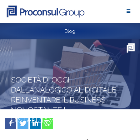
Skip
to
content
Blog
SOCIETÀ DI OGGI,
DALL’ANALOGICO AL DIGITALE:
REINVENTARE IL BUSINESS
NONOSTANTE IL
DISTANZIAMENTO SOCIALE