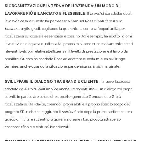
RIORGANIZZAZIONE INTERNA DELL’AZIENDA: UN MODO DI
LAVORARE PIÙ BILANCIATO E FLESSIBILE
. Il
brand
si sta adattando al
lavoro da casa e questo ha permesso a Samuel Ross di valutare il suo
business
a 360 gradi, cogliendo la quarantena come un’opportunità per
focalizzarsi su cosa sia essenziale e cosa no. Ad esempio, ha ridotto i giorni
lavorativi da cinque a quattro: a tal proposito si sono successivamente notati
rilevanti sviluppi relativi all’efficienza, il livello di prestazione e il lavoro da
smaltire. Questo ha condotto Ross ad adottare questa misura sul lungo
termine, anche quando la situazione pandemica sarà più marginale.
SVILUPPARE IL DIALOGO TRA BRAND E CLIENTE
. Il nuovo
business
adottato da A-Cold-Wall implica anche –e soprattutto – un dialogo coi propri
clienti, in particolare coloro che appartengono alle Generazione Z più
focalizzata sul fai-da-te, creando i propri abiti e il proprio stile: lo scopo del
progetto SP-1, che ha raggiunto il
sold out
solo dopo la prima settimana, era
quello di invitare i clienti più giovani a creare i loro prodotti attraverso
accessori (fibbie e cinture) brandizzati.