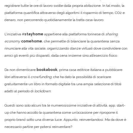
registrare tutte le ore di lavoro svolte dalla propria abitazione. In tal modo, la
piattaforma quantifica attraverso degli algoritmi il risparmio di tempo, CO2 e
denaro, non percorrendo quotidianamente la tratta casa-lavoro.
L’iniziativa #
stayhome
appartiene alla piattaforma torinese di
sharing
economy
comehome
, che permette di bilanciare la quarantena senza
rinunciare alla vita sociale, organizzando stanze virtuali dove condividere con
amici gli eventi più disparati, dalla cena insieme sino all’esercizio fisico.
Da non dimenticare
bookabook
, prima casa editrice italiana a pubblicare
libri attraverso il
crowfunding
, che ha dato la possibilità di scaricare
gratuitamente un libro in formato digitale tra una ampia selezione di titoli
adatti al periodo di
lockdown
.
Questi sono solo alcuni tra le numerosissime iniziative di attività, app, start-
up che hanno accolto la quarantena come un’occasione per riproporre il
proprio brand sotto una diversa luce. Appunto, reinventandosi. Ma da dove è
necessario partire per potersi reinventare?