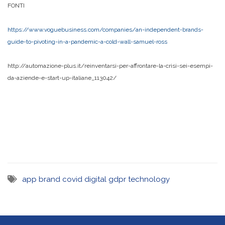
FONTI
https://www.voguebusiness.com/companies/an-independent-brands-
guide-to-pivoting-in-a-pandemic-a-cold-wall-samuel-ross
http://automazione-plus.it/reinventarsi-per-affrontare-la-crisi-sei-esempi-
da-aziende-e-start-up-italiane_113042/
app
brand
covid
digital
gdpr
technology