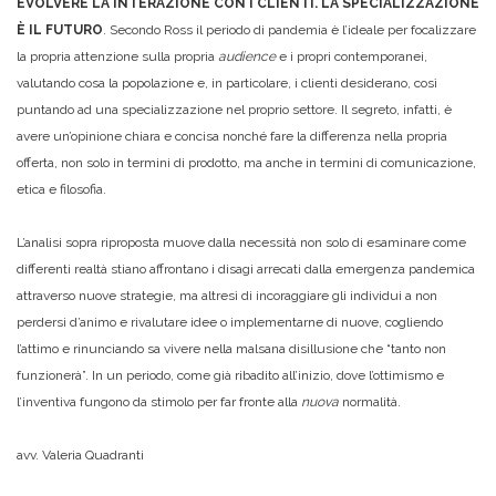
EVOLVERE LA INTERAZIONE CON I CLIENTI. LA SPECIALIZZAZIONE
È IL FUTURO
. Secondo Ross il periodo di pandemia è l’ideale per focalizzare
la propria attenzione sulla propria
audience
e i propri contemporanei,
valutando cosa la popolazione e, in particolare, i clienti desiderano, così
puntando ad una specializzazione nel proprio settore. Il segreto, infatti, è
avere un’opinione chiara e concisa nonché fare la differenza nella propria
offerta, non solo in termini di prodotto, ma anche in termini di comunicazione,
etica e filosofia.
L’analisi sopra riproposta muove dalla necessità non solo di esaminare come
differenti realtà stiano affrontano i disagi arrecati dalla emergenza pandemica
attraverso nuove strategie, ma altresì di incoraggiare gli individui a non
perdersi d’animo e rivalutare idee o implementarne di nuove, cogliendo
l’attimo e rinunciando sa vivere nella malsana disillusione che “tanto non
funzionerà”. In un periodo, come già ribadito all’inizio, dove l’ottimismo e
l’inventiva fungono da stimolo per far fronte alla
nuova
normalità.
avv. Valeria Quadranti