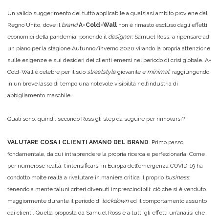
Un valido suggerimento del tutto applicabile a qualsiasi ambito proviene dal
Regno Unito, dove il
brand
A-Cold-Wall
non è rimasto escluso dagli effetti
economici della pandemia, ponendo il
designer
, Samuel Ross,
a ripensare ad
un piano per la stagione Autunno/inverno 2020 virando la propria attenzione
sulle esigenze e sui desideri dei clienti emersi nel periodo di crisi globale. A-
Cold-Wall è celebre per il suo
streetstyle
giovanile e
minimal
, raggiungendo
in un breve lasso di tempo una notevole visibilità nell’industria di
abbigliamento maschile.
Quali sono, quindi, secondo Ross gli step da seguire per rinnovarsi?
VALUTARE COSA I CLIENTI AMANO DEL BRAND
. Primo passo
fondamentale, da cui intraprendere la propria ricerca e perfezionarla. Come
per numerose realtà, l’intensificarsi in Europa dell’emergenza COVID-19 ha
condotto molte realtà a rivalutare in maniera critica il proprio
business
,
tenendo a mente taluni criteri divenuti imprescindibili: ciò che si è venduto
maggiormente durante il periodo di
lockdown
ed il comportamento assunto
dai clienti. Quella proposta da Samuel Ross è a tutti gli effetti un’analisi che