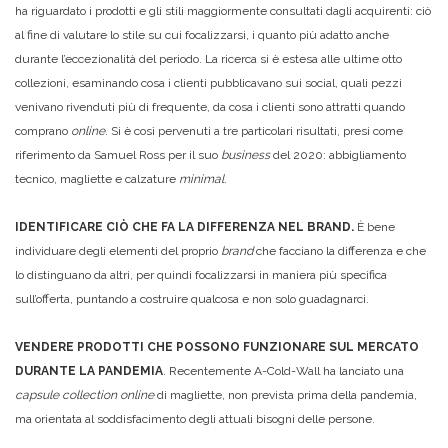
ha riguardato i prodotti e gli stili maggiormente consultati dagli acquirenti: ciò
al fine di valutare lo stile su cui focalizzarsi, i quanto più adatto anche
durante l’eccezionalità del periodo. La ricerca si è estesa alle ultime otto
collezioni, esaminando cosa i clienti pubblicavano sui social, quali pezzi
venivano rivenduti più di frequente, da cosa i clienti sono attratti quando
comprano
online
. Si è così pervenuti a tre particolari risultati, presi come
riferimento da Samuel Ross per il suo
business
del 2020: abbigliamento
tecnico, magliette e calzature
minimal
.
IDENTIFICARE CIÒ CHE FA LA DIFFERENZA NEL BRAND.
È bene
individuare degli elementi del proprio
brand
che facciano la differenza e che
lo distinguano da altri, per quindi focalizzarsi in maniera più specifica
sull’offerta, puntando a costruire qualcosa e non solo guadagnarci.
VENDERE PRODOTTI CHE POSSONO FUNZIONARE SUL MERCATO
DURANTE LA PANDEMIA
. Recentemente A-Cold-Wall ha lanciato una
capsule collection online
di magliette, non prevista prima della pandemia,
ma orientata al soddisfacimento degli attuali bisogni delle persone.