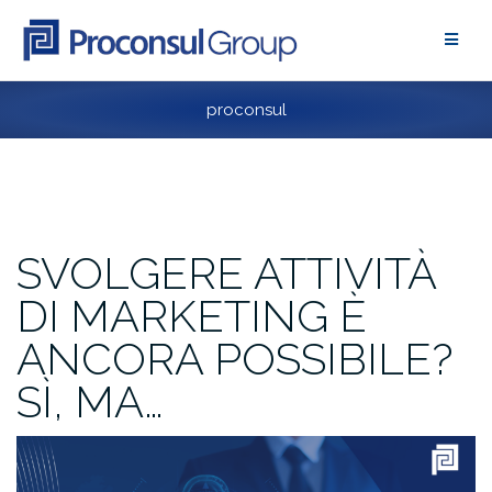
Skip
to
content
proconsul
SVOLGERE ATTIVITÀ
DI MARKETING È
ANCORA POSSIBILE?
SÌ, MA…